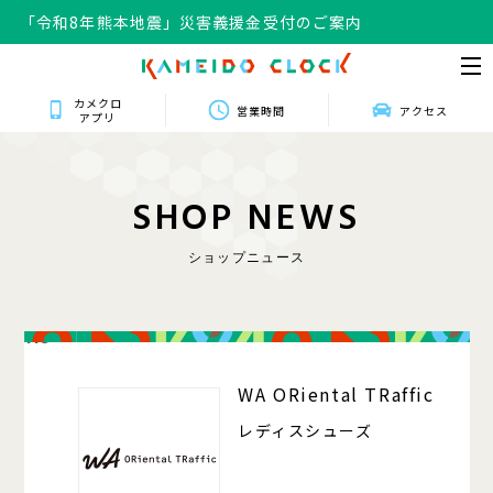
「令和8年熊本地震」災害義援金受付のご案内
カメクロ
営業時間
アクセス
アプリ
S
H
O
P
N
E
W
S
ショップニュース
118
WA ORiental TRaffic
レディスシューズ