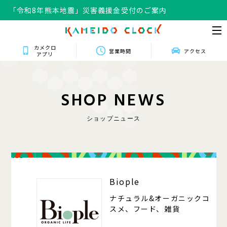
「令和8年熊本地震」災害義援金受付のご案内
カメクロ
営業時間
アクセス
アプリ
S
H
O
P
N
E
W
S
ショップニュース
105
Biople
ナチュラル&オーガニックコ
スメ、フード、雑貨