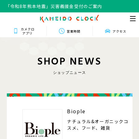
「令和8年熊本地震」災害義援金受付のご案内
カメクロ
営業時間
アクセス
アプリ
S
H
O
P
N
E
W
S
ショップニュース
105
Biople
ナチュラル&オーガニックコ
スメ、フード、雑貨