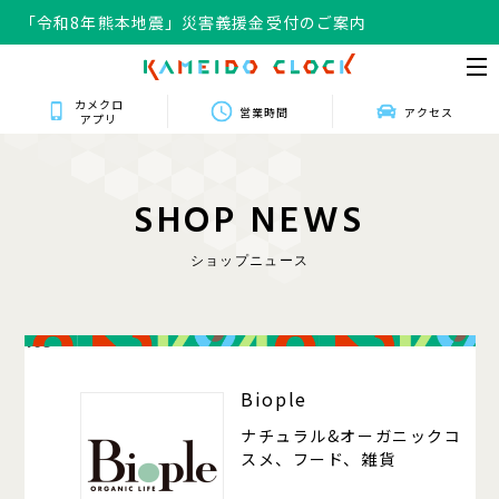
「令和8年熊本地震」災害義援金受付のご案内
カメクロ
営業時間
アクセス
アプリ
S
H
O
P
N
E
W
S
ショップニュース
105
Biople
ナチュラル&オーガニックコ
スメ、フード、雑貨