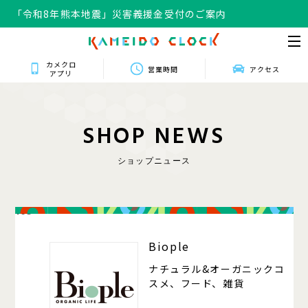
「令和8年熊本地震」災害義援金受付のご案内
カメクロ
営業時間
アクセス
アプリ
S
H
O
P
N
E
W
S
ショップニュース
105
Biople
ナチュラル&オーガニックコ
スメ、フード、雑貨