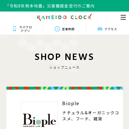
「令和8年熊本地震」災害義援金受付のご案内
カメクロ
営業時間
アクセス
アプリ
S
H
O
P
N
E
W
S
ショップニュース
105
Biople
ナチュラル&オーガニックコ
スメ、フード、雑貨