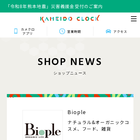
「令和8年熊本地震」災害義援金受付のご案内
カメクロ
営業時間
アクセス
アプリ
S
H
O
P
N
E
W
S
ショップニュース
105
Biople
ナチュラル&オーガニックコ
スメ、フード、雑貨