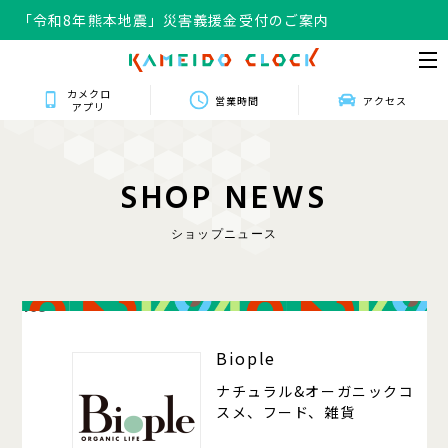
「令和8年熊本地震」災害義援金受付のご案内
カメクロ
営業時間
アクセス
アプリ
S
H
O
P
N
E
W
S
ショップニュース
105
Biople
ナチュラル&オーガニックコ
スメ、フード、雑貨