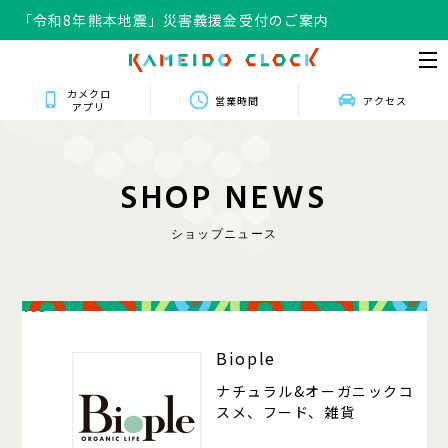
「令和8年熊本地震」災害義援金受付のご案内
カメクロ
営業時間
アクセス
アプリ
S
H
O
P
N
E
W
S
ショップニュース
105
Biople
ナチュラル&オーガニックコ
スメ、フード、雑貨