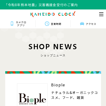
「令和8年熊本地震」災害義援金受付のご案内
カメクロ
営業時間
アクセス
アプリ
S
H
O
P
N
E
W
S
ショップニュース
105
Biople
ナチュラル&オーガニックコ
スメ、フード、雑貨