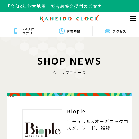
「令和8年熊本地震」災害義援金受付のご案内
カメクロ
営業時間
アクセス
アプリ
S
H
O
P
N
E
W
S
ショップニュース
105
Biople
ナチュラル&オーガニックコ
スメ、フード、雑貨