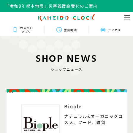
「令和8年熊本地震」災害義援金受付のご案内
カメクロ
営業時間
アクセス
アプリ
S
H
O
P
N
E
W
S
ショップニュース
105
Biople
ナチュラル&オーガニックコ
スメ、フード、雑貨