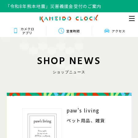
「令和8年熊本地震」災害義援金受付のご案内
カメクロ
営業時間
アクセス
アプリ
S
H
O
P
N
E
W
S
ショップニュース
102
paw's living
ペット用品、雑貨