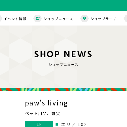
イベント情報
ショップニュース
ショップサーチ
S
H
O
P
N
E
W
S
ショップニュース
paw's living
ペット用品、雑貨
エリア 102
1F