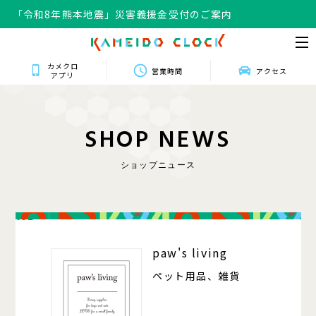
「令和8年熊本地震」災害義援金受付のご案内
カメクロ
営業時間
アクセス
アプリ
S
H
O
P
N
E
W
S
ショップニュース
102
paw's living
ペット用品、雑貨