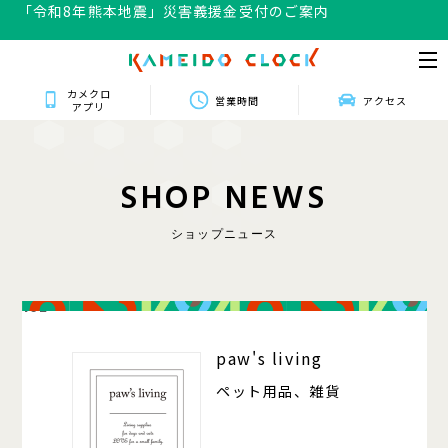
「令和8年熊本地震」災害義援金受付のご案内
カメクロ
営業時間
アクセス
アプリ
S
H
O
P
N
E
W
S
ショップニュース
102
paw's living
ペット用品、雑貨