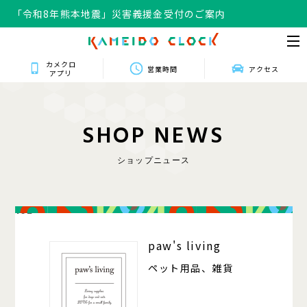
「令和8年熊本地震」災害義援金受付のご案内
カメクロ
営業時間
アクセス
アプリ
S
H
O
P
N
E
W
S
ショップニュース
102
paw's living
ペット用品、雑貨