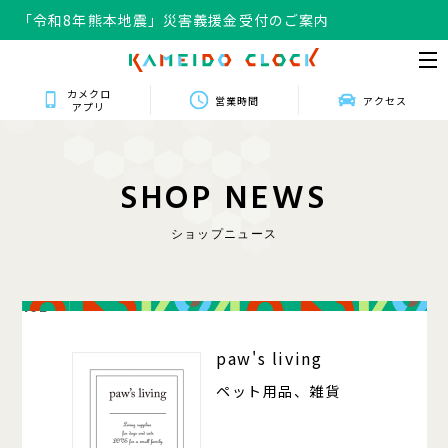
「令和8年熊本地震」災害義援金受付のご案内
カメクロ
営業時間
アクセス
アプリ
S
H
O
P
N
E
W
S
ショップニュース
102
paw's living
ペット用品、雑貨