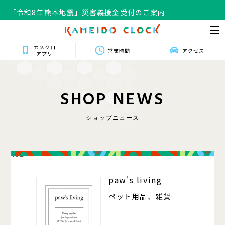
「令和8年熊本地震」災害義援金受付のご案内
カメクロ
営業時間
アクセス
アプリ
S
H
O
P
N
E
W
S
ショップニュース
102
paw's living
ペット用品、雑貨