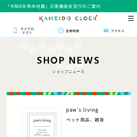
「令和8年熊本地震」災害義援金受付のご案内
カメクロ
営業時間
アクセス
アプリ
S
H
O
P
N
E
W
S
ショップニュース
102
paw's living
ペット用品、雑貨