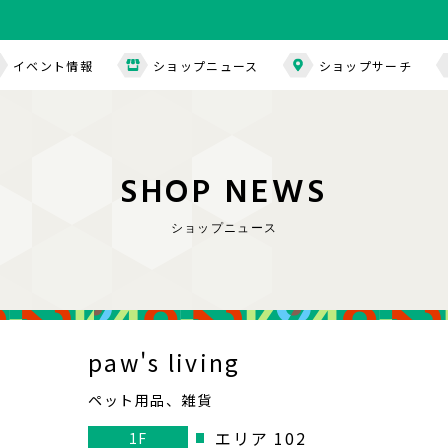
イベント情報
ショップニュース
ショップサーチ
S
H
O
P
N
E
W
S
ショップニュース
paw's living
ペット用品、雑貨
エリア 102
1F