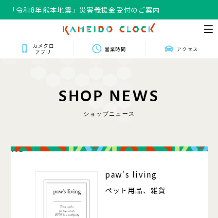
「令和8年熊本地震」災害義援金受付のご案内
カメクロ
営業時間
アクセス
アプリ
S
H
O
P
N
E
W
S
ショップニュース
102
paw's living
ペット用品、雑貨