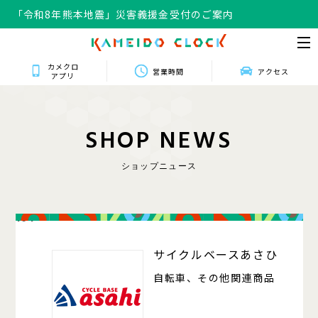
「令和8年熊本地震」災害義援金受付のご案内
カメクロ
営業時間
アクセス
アプリ
S
H
O
P
N
E
W
S
ショップニュース
104
サイクルベースあさひ
自転車、その他関連商品