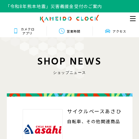
「令和8年熊本地震」災害義援金受付のご案内
カメクロ
営業時間
アクセス
アプリ
S
H
O
P
N
E
W
S
ショップニュース
104
サイクルベースあさひ
自転車、その他関連商品