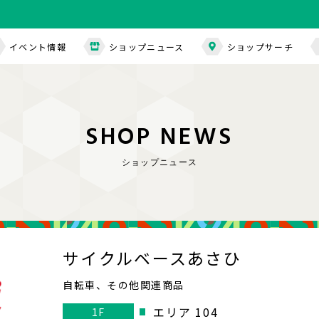
イベント情報
ショップニュース
ショップサーチ
S
H
O
P
N
E
W
S
ショップニュース
サイクルベースあさひ
自転車、その他関連商品
エリア 104
1F