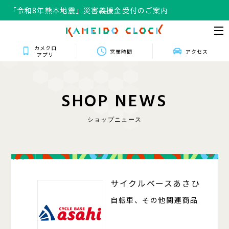
「令和8年熊本地震」災害義援金受付のご案内
カメクロ
営業時間
アクセス
アプリ
S
H
O
P
N
E
W
S
ショップニュース
104
サイクルベースあさひ
自転車、その他関連商品