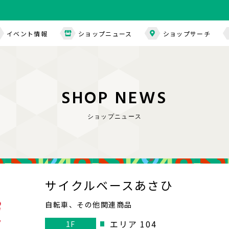
イベント情報
ショップニュース
ショップサーチ
S
H
O
P
N
E
W
S
ショップニュース
サイクルベースあさひ
自転車、その他関連商品
エリア 104
1F