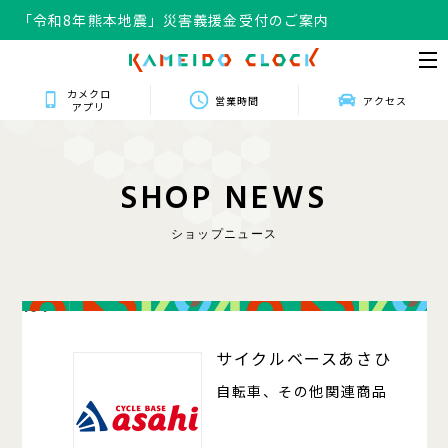
「令和8年熊本地震」災害義援金受付のご案内
カメクロ
営業時間
アクセス
アプリ
S
H
O
P
N
E
W
S
ショップニュース
104
サイクルベースあさひ
自転車、その他関連商品