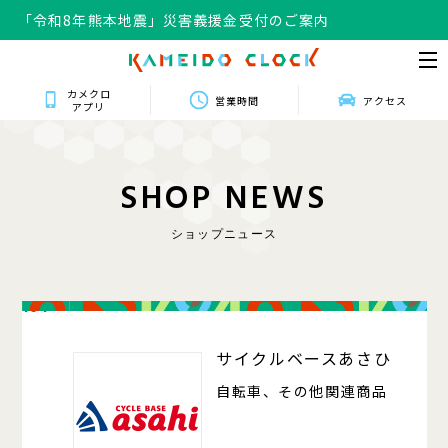
「令和8年熊本地震」災害義援金受付のご案内
カメクロ
営業時間
アクセス
アプリ
S
H
O
P
N
E
W
S
ショップニュース
104
サイクルベースあさひ
自転車、その他関連商品