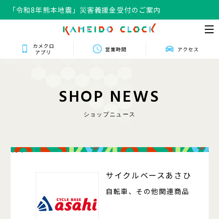
「令和8年熊本地震」災害義援金受付のご案内
カメクロ
営業時間
アクセス
アプリ
S
H
O
P
N
E
W
S
ショップニュース
104
サイクルベースあさひ
自転車、その他関連商品