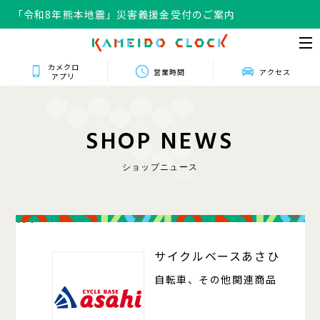
「令和8年熊本地震」災害義援金受付のご案内
カメクロ
営業時間
アクセス
アプリ
S
H
O
P
N
E
W
S
ショップニュース
104
サイクルベースあさひ
自転車、その他関連商品