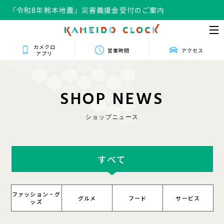
「令和8年熊本地震」災害義援金受付のご案内
カメクロ
営業時間
アクセス
アプリ
S
H
O
P
N
E
W
S
ショップニュース
すべて
ファッション・グ
グルメ
フード
サービス
ッズ