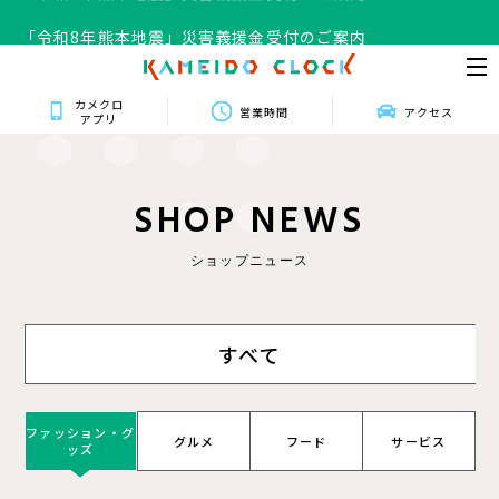
「令和8年熊本地震」災害義援金受付のご案内
カメクロ
営業時間
アクセス
アプリ
S
H
O
P
N
E
W
S
ショップニュース
すべて
ファッション・グ
グルメ
フード
サービス
ッズ