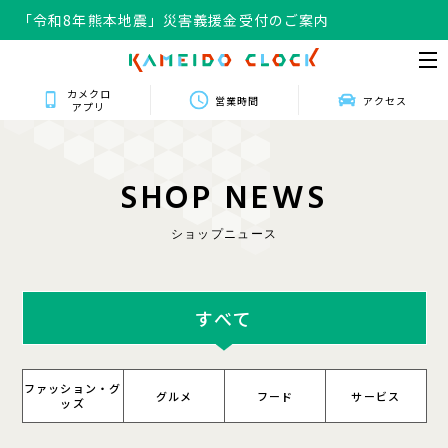
「令和8年熊本地震」災害義援金受付のご案内
カメクロ
営業時間
アクセス
アプリ
S
H
O
P
N
E
W
S
ショップニュース
すべて
ファッション・グ
グルメ
フード
サービス
ッズ