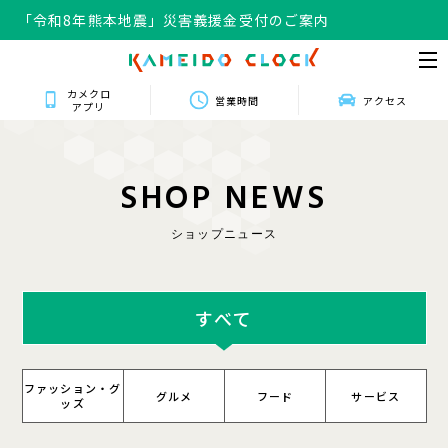
「令和8年熊本地震」災害義援金受付のご案内
カメクロ
営業時間
アクセス
アプリ
S
H
O
P
N
E
W
S
ショップニュース
すべて
ファッション・グ
グルメ
フード
サービス
ッズ