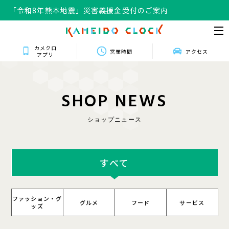
「令和8年熊本地震」災害義援金受付のご案内
カメクロ
営業時間
アクセス
アプリ
S
H
O
P
N
E
W
S
ショップニュース
すべて
ファッション・グ
グルメ
フード
サービス
ッズ