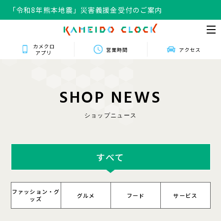
「令和8年熊本地震」災害義援金受付のご案内
カメクロ
営業時間
アクセス
アプリ
S
H
O
P
N
E
W
S
ショップニュース
すべて
ファッション・グ
グルメ
フード
サービス
ッズ