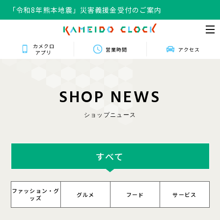
「令和8年熊本地震」災害義援金受付のご案内
カメクロ
営業時間
アクセス
アプリ
S
H
O
P
N
E
W
S
ショップニュース
すべて
ファッション・グ
グルメ
フード
サービス
ッズ