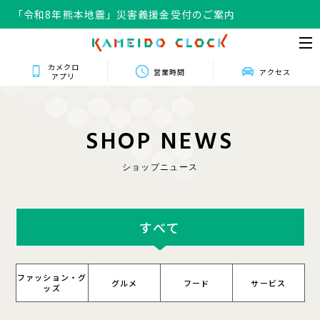
「令和8年熊本地震」災害義援金受付のご案内
カメクロ
営業時間
アクセス
アプリ
S
H
O
P
N
E
W
S
ショップニュース
すべて
ファッション・グ
グルメ
フード
サービス
ッズ