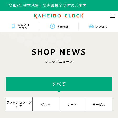
「令和8年熊本地震」災害義援金受付のご案内
「令和8年熊本地震」災害義援金受付のご案内
カメクロ
営業時間
アクセス
アプリ
S
H
O
P
N
E
W
S
ショップニュース
すべて
ファッション・グ
グルメ
フード
サービス
ッズ