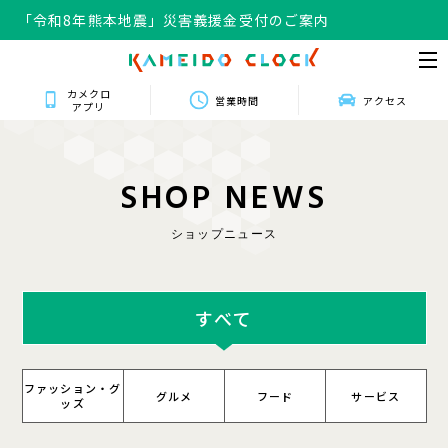
「令和8年熊本地震」災害義援金受付のご案内
カメクロ
営業時間
アクセス
アプリ
S
H
O
P
N
E
W
S
ショップニュース
すべて
ファッション・グ
グルメ
フード
サービス
ッズ