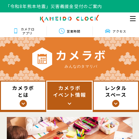
「令和8年熊本地震」災害義援金受付のご案内
カメクロ
営業時間
アクセス
アプリ
カ
メ
ラ
ボ
みんなのタマリバ
カメラボ
カメラボ
レンタル
とは
イベント情報
スペース