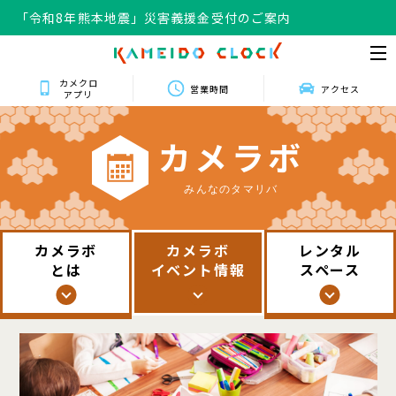
「令和8年熊本地震」災害義援金受付のご案内
カメクロ
営業時間
アクセス
アプリ
カ
メ
ラ
ボ
みんなのタマリバ
カメラボ
カメラボ
レンタル
とは
イベント情報
スペース