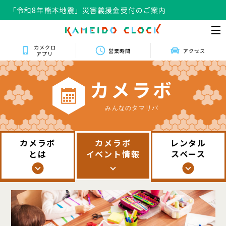
「令和8年熊本地震」災害義援金受付のご案内
カメクロ
営業時間
アクセス
アプリ
カ
メ
ラ
ボ
みんなのタマリバ
カメラボ
カメラボ
レンタル
とは
イベント情報
スペース