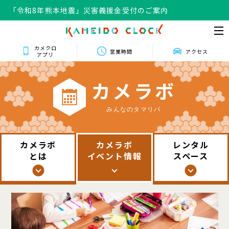
「令和8年熊本地震」災害義援金受付のご案内
カメクロ
営業時間
アクセス
アプリ
カ
メ
ラ
ボ
みんなのタマリバ
カメラボ
カメラボ
レンタル
とは
イベント情報
スペース