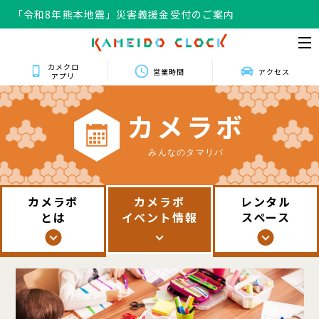
「令和8年熊本地震」災害義援金受付のご案内
カメクロ
営業時間
アクセス
アプリ
カ
メ
ラ
ボ
みんなのタマリバ
カメラボ
カメラボ
レンタル
とは
イベント情報
スペース